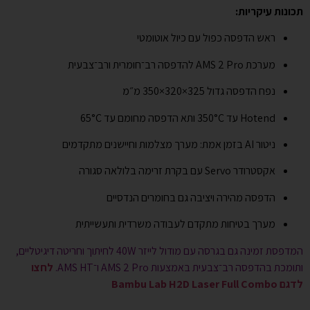
תכונות עיקריות:
ראש הדפסה כפול עם כיול אוטומטי
מערכת AMS 2 Pro להדפסה רב־חומרית ורב־צבעית
נפח הדפסה גדול ‎350×320×325 מ״מ
Hotend עד ‎350°C ותא הדפסה מחומם עד ‎65°C
ניטור AI בזמן אמת: מערך מצלמות וחיישנים מתקדמים
אקסטרודר Servo עם בקרת זרימה בלולאה סגורה
הדפסה מהירה ויציבה גם בחומרים הנדסיים
מערך בטיחות מתקדם לעבודה משרדית ותעשייתית
המדפסת זמינה גם בגרסה עם מודול לייזר 40W לחיתוך וחריטה דיגיטליים,
ותומכת בהדפסה רב־צבעית באמצעות AMS 2 Pro ו־AMS HT.
לחצו
לדגם Bambu Lab H2D Laser Full Combo