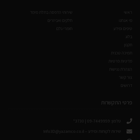
ראשי
שירותי הדפסה בתלת מימד
מי אנחנו
חלקים ואביזרים
טיפים ומידע
חומרי גלם
בלוג
תקנון
תמיכה טכנית
מדיניות פרטיות
הצהרת נגישות
צור קשר
דרושים
פרטי התקשרות
טלפון: 09-7449959 | 3730*
שירות לקוחות ומידע –
Info3D@yazamco.co.il