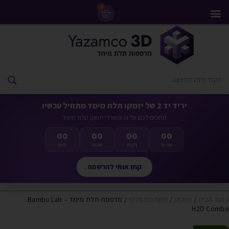
0
מדפסות 3D
ליסינג מדפסות 3D
חומרי גלם למדפסות 3D
מבצעים ומדפסות יד 2
יריד יד 2 של יזמקו תלת מימד מתחיל עכשיו
מחכים לכם על גג משרדי יזמקו תלת מימד
00
00
00
00
שניות
דקות
שעות
ימים
קחו אותי להרשמה
עמוד הבית
/
שווקים
/
משתמש פרטי
/ מדפסת תלת מימד – Bambu Lab
H2D Combo