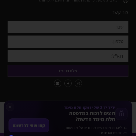
כתובת: אפעל 5, פתח תקווה (חניה חינם ללקוחות)
צור קשר
שלח פרטים
יריד יד 2 של יזמקו תלת מימד
כל הזכויות שמורות Yazamco3d
רוצים לזכות במדפסת
תלת מימד חדשה?
אמצעי התשלום המכובדים באתר:
קחו אותי להרשמה
וגם ליהנות ממבצעים מיוחדים על מדפסות,
VISA
ישראכרט
פילמנטים ואביזרים