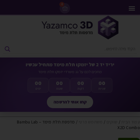
0
מדפסות 3D
ליסינג מדפסות 3D
חומרי גלם למדפסות 3D
מבצעים ומדפסות יד 2
יריד יד 2 של יזמקו תלת מימד מתחיל עכשיו
מחכים לכם על גג משרדי יזמקו תלת מימד
00
00
00
00
שניות
דקות
שעות
ימים
קחו אותי להרשמה
עמוד הבית
/
שווקים
/
משתמש פרטי
/ מדפסת תלת מימד – Bambu Lab
X2D Combo