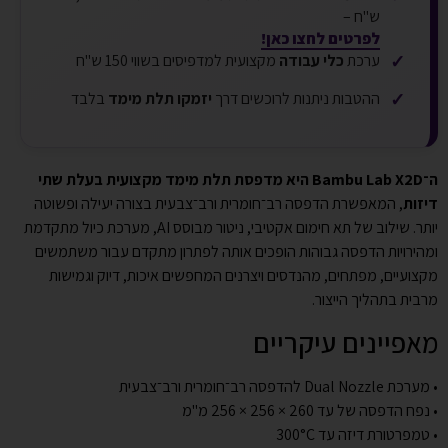
ש"ח –
לפרטים לחצו כאן!
✓
ערכת
כלי עבודה
מקצועית למדפיסים בשווי 150 ש"ח
✓
ההטבות ניתנות לרוכשים דרך
יזמקו תלת מימד
בלבד
ה־Bambu Lab X2D היא מדפסת תלת מימד מקצועית בעלת שתי
דיזות
, המאפשרת הדפסה רב־חומרית ורב־צבעית בצורה יעילה ופשוטה
יותר. שילוב של תא חימום אקטיבי, ניטור מבוסס AI, מערכת כיול מתקדמת
ומהירויות הדפסה גבוהות הופכים אותה לפתרון מתקדם עבור משתמשים
מקצועיים, מפתחים, מהנדסים ויצרנים המחפשים איכות, דיוק וגמישות
מרבית בתהליך הייצור.
מאפיינים עיקריים
• מערכת Dual Nozzle להדפסה רב־חומרית ורב־צבעית
• נפח הדפסה של עד ‎256 × 256 × 260 מ"מ
• טמפרטורת דיזה עד ‎300°C