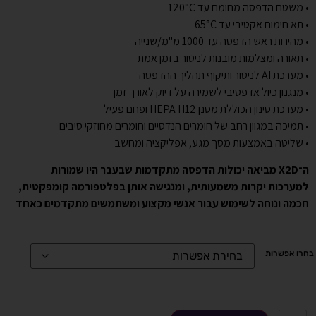
• משטח הדפסה מחומם עד ‎120°C
• תא חימום אקטיבי עד ‎65°C
• מהירות ראש הדפסה עד ‎1000 מ"מ/שנייה
• תאורה ומצלמות מובנות לניטור בזמן אמת
• מערכת AI לניטור ותיקוף תהליך ההדפסה
• מנגנון כיול אדפטיבי לשמירה על דיוק לאורך זמן
• מערכת סינון הכוללת מסנן HEPA H12 ופחם פעיל
• תמיכה במגוון רחב של חומרים הנדסיים וחומרים מחוזקי סיבים
• שליטה באמצעות מסך מגע, אפליקציה ומחשב
ה־X2D מביאה יכולות הדפסה מתקדמות שבעבר היו שמורות
למערכות יקרות משמעותית, ומנגישה אותן בפלטפורמה קומפקטית,
חכמה ונוחה לשימוש עבור אנשי מקצוע ומשתמשים מתקדמים כאחד
בחרו אפשרות