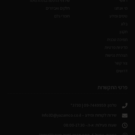
ראשי
שירותי הדפסה בתלת מימד
מי אנחנו
חלקים ואביזרים
טיפים ומידע
חומרי גלם
בלוג
תקנון
תמיכה טכנית
מדיניות פרטיות
הצהרת נגישות
צור קשר
דרושים
פרטי התקשרות
טלפון: 09-7449959 | 3730*
שירות לקוחות ומידע –
Info3D@yazamco.co.il
שעות פעילות: א-ה - 08:00-17:30