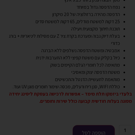
נפח הדפסה גדול במיוחד
הדפסה מהירה ברזולוציה של 20 מיקרון
25 דקות למשטח מודלים, 65 דקות למשטח סדים
תוכנת חיתוך מקצועית ויעילה
בעלת דיוק גבוה ומערכת בקרת ציר Z עם מסילות ליניאריות + בורג
כדורי
אמבטיה ומשטח הדפסה נשלפים ללא הברגה
כיול בקליק עם משטח קפיצי ללא התערבות ידנית
מתאימה לכל חומרי הגלם הקיימים בשוק
משטח הדפסה יצוק ומאסיבי
מותאמת לתעשיית הדנטל והתכשיטים
כוללת WIFI, סנן ריח ורעלים, מכסה שימור חומרים מוגן UV ועוד.
בלעדי ביזמקו תלת מימד – אפשרות לרכישה בעסקת ליסינג יחידה
מסוגה בעלות חודשית קבועה כולל שירות וחומרים
.
הוספה לסל