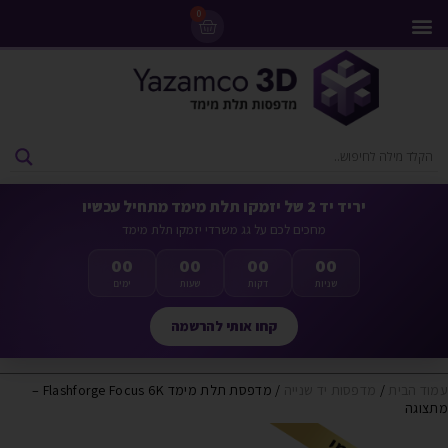
0
מדפסות 3D
ליסינג מדפסות 3D
חומרי גלם למדפסות 3D
מבצעים ומדפסות יד 2
יריד יד 2 של יזמקו תלת מימד מתחיל עכשיו
מחכים לכם על גג משרדי יזמקו תלת מימד
00
00
00
00
שניות
דקות
שעות
ימים
קחו אותי להרשמה
עמוד הבית
/
מדפסות יד שנייה
/ מדפסת תלת מימד Flashforge Focus 6K –
מתצוגה