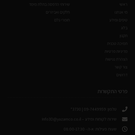
ראשי
שירותי הדפסה בתלת מימד
מי אנחנו
חלקים ואביזרים
טיפים ומידע
חומרי גלם
בלוג
תקנון
תמיכה טכנית
מדיניות פרטיות
הצהרת נגישות
צור קשר
דרושים
פרטי התקשרות
טלפון: 09-7449959 | 3730*
שירות לקוחות ומידע –
Info3D@yazamco.co.il
שעות פעילות: א-ה - 08:00-17:30