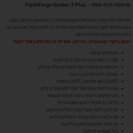
מדפסת תלת מימד – Flashforge Guider 3 Plus
מדפסת תלת מימד תעשייתית מקצועית וגדולה, המספקת הדפסה בקצב
גבוה במיוחד ותוצר באיכות סופית עם חומרים הנדסיים. בעלת מגוון מערכות
ניהול חכמות ואינה מצריכה ניסיון.
יבואן בלעדי עם הובלה, הדרכה, אחריות 12 חודשים באתר לקוח
תעשייתית ענקית
קצב הדפסה גבוה עד 250 מ"מ לשניה
הדפסות ענק עם כל סוגי החומרים כולל הנדסיים
מסילות ליניאריות ומבנה כבד
℃320 ראש הדפסה, ℃120 משטח
נפח הדפסה עצום 350*350*600 (גובה) מ"מ
גיבוי הפסקת חשמל וניהול תקלות אוטומטי
פילטר HEPA 13 לסינון ריחות ורעלים
מצלמה, WIFI, ואפליקציה לשליטה מרחוק
תא ייבוש פילמנט מובנה לספולים גדולים
תא כפול לאחסון ותחזוקת פילמנט
כיול אוטומטי לחלוטין