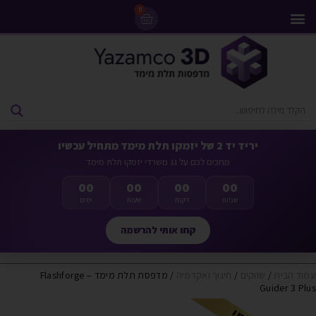
0
מדפסות 3D
ליסינג מדפסות 3D
חומרי גלם למדפסות 3D
מבצעים ומדפסות יד 2
יריד יד 2 של יזמקו תלת מימד מתחיל עכשיו
מחכים לכם על גג משרדי יזמקו תלת מימד
00
00
00
00
שניות
דקות
שעות
ימים
קחו אותי להרשמה
עמוד הבית
/
שווקים
/
חינוך ואקדמיה
/ מדפסת תלת מימד – Flashforge
Guider 3 Plus