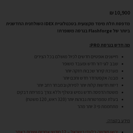
₪
10,900
מדפסת תלת מימד מקצועית בטכנולוגיית IDEX השולחנית החדשנית
ביותר של Flashforge בגרסה משופרת!
מה חדש בגרסת PRO:
חיישנים אופטיים חדשים לכיול מושלם בכל הצירים
שבב לוגי דור חדש ומעבד משופר
מערכת קירור שכבות חזקה יותר
מבנה אקסטרודר חדש וחכם יותר
דיזות חדשות קלות יותר לפירוק ובמבחר רחב יותר
משטח הדפסה חדש גמיש ונשלף וללא צורך במריחת דבקים
בעלת טמפרטורות גבוהות יותר (320 ראש, 120 משטח)
מתחממת פי 3 יותר מהר
111
מידע בקצרה:
יבואן מורשה בלעדי בישראל – 12 חודשי אחריות ושירות באתר