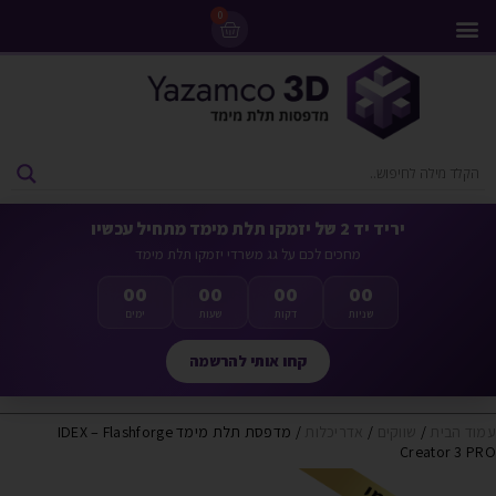
0
מדפסות 3D
ליסינג מדפסות 3D
חומרי גלם למדפסות 3D
מבצעים ומדפסות יד 2
יריד יד 2 של יזמקו תלת מימד מתחיל עכשיו
מחכים לכם על גג משרדי יזמקו תלת מימד
00
00
00
00
שניות
דקות
שעות
ימים
קחו אותי להרשמה
עמוד הבית
/
שווקים
/
אדריכלות
/ מדפסת תלת מימד IDEX – Flashforge
Creator 3 PRO