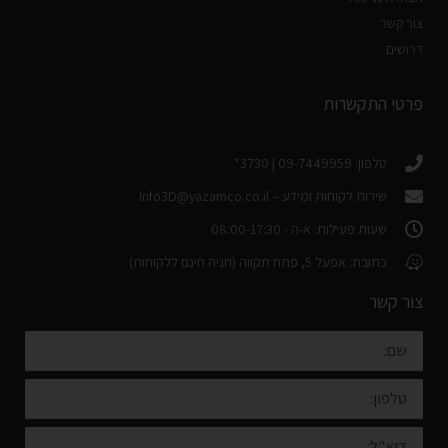
צור קשר
דרושים
פרטי התקשרות
טלפון: 09-7449959 | 3730*
שירות לקוחות ומידע –
Info3D@yazamco.co.il
שעות פעילות: א-ה - 08:00-17:30
כתובת: אפעל 5, פתח תקווה (חניה חינם ללקוחות)
צור קשר