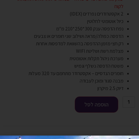
לקוח
2 אקסטרודרים נפרדים (IDEX)
כיול אוטומטי לחלוטין
נפח הדפסה ענק 300*250*210 מ"מ
הדפסה כפולה/מראה ושילוב שני חומרים או צבעים
רק חצי מזמן ההדפסה בהשוואת למדפסות אחרות
מצלמת רשת ושליטת WIFI
מערכת ניהול תקלות אוטומטית
משטח הדפסה נשלף וגמיש
חומרים הנדסיים – אקסטרודר מתחמם עד 320 מעלות
מבנה סגור ומוכן לעבודה
דיוק 2.5 מיקרון
הוספה לסל