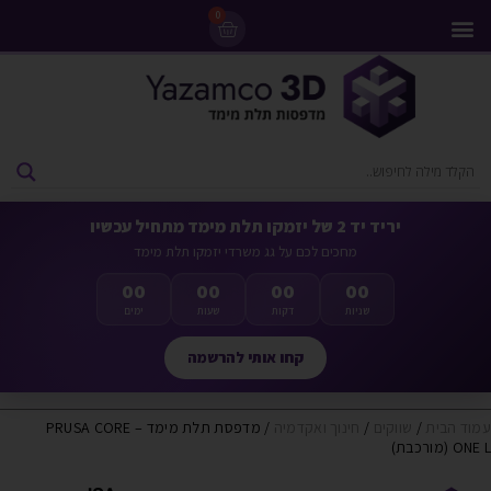
0
מדפסות 3D
ליסינג מדפסות 3D
חומרי גלם למדפסות 3D
מבצעים ומדפסות יד 2
יריד יד 2 של יזמקו תלת מימד מתחיל עכשיו
מחכים לכם על גג משרדי יזמקו תלת מימד
00
00
00
00
שניות
דקות
שעות
ימים
קחו אותי להרשמה
עמוד הבית
/
שווקים
/
חינוך ואקדמיה
/ מדפסת תלת מימד – PRUSA CORE
ONE L (מורכבת)