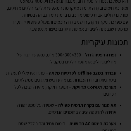
היא משלבת נפח הדפסה רחב, מנגנון תנועה מדויק מסוג CoreXY
ומערכת חימום ובקרה תרמית מתקדמת המאפשרת לייצר חלקים מדויקים,
מודלים גדולים ואבות טיפוס מורכבים ברמת גימור גבוהה במיוחד.
עם מערכת יניקה חזקה, חיישני בקרה חכמים ותפעול פשוט וידידותי, זו
מדפסת שנבנתה ליציבות, אמינות ודיוק גם בייצור אינטנסיבי.
תכונות עיקריות
נפח הדפסה גדול
– ‎300×300×330‎ מ"מ, מאפשר ייצור של
מודלים גדולים או מספר חלקים במקביל.
עבודה במצב Offline לפרטיות מלאה
– פתרון אידיאלי לתעשיות
ביטחוניות חברות העבודות עם מידע רגיש וארגונים ממשלתיים.
מערכת CoreXY מדויקת
– תנועה חלקה, מהירה ויציבה לכל
הכיוונים.
תא סגור עם בקרה תרמית פעילה
– שמירה על טמפרטורה
אחידה להדפסה יציבה בחומרים הנדסיים.
מערכת חימום AC חדשנית
– חימום אחיד ומהיר לכל שטח
המשטח.