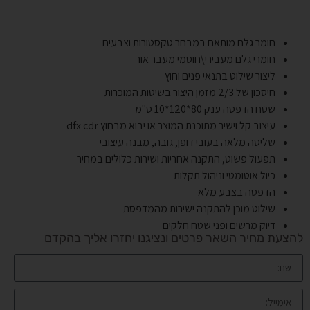
חומר גלם מותאם במבחר טקסטורות וצבעים
חומרי גלם מעבירי\חוסמי מעבר אור
ליצור שילוט בתנאי פנים וחוץ
חיסכון של 2/3 מזמן היצור בשיטות המוכרות
שטח הדפסה ענק 80*120*10 ס"מ
עיצוב קל וישיר מתוכנת המוצר או יבוא מבחוץ dfx cdr
שליטה מלאה בעובי דופן, גובה, מבנה עיצובי
תפעול פשוט, התקנה אחריות ושירות כלולים במחיר
כיול אוטומטי וניהול תקלות
הדפסה בצבע מלא
שילוט מוכן להתקנה ישירות מהמדפסת
דיוק מרשים ופני שטח חלקים
להצעת מחיר השאר פרטים ונציגנו יחזרו אליך בהקדם