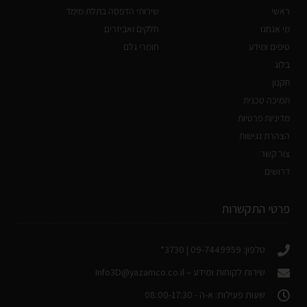
ראשי
שירותי הדפסה בתלת מימד
מי אנחנו
חלקים ואביזרים
טיפים ומידע
חומרי גלם
בלוג
תקנון
תמיכה טכנית
מדיניות פרטיות
הצהרת נגישות
צור קשר
דרושים
פרטי התקשרות
טלפון: 09-7449959 | 3730*
שירות לקוחות ומידע –
Info3D@yazamco.co.il
שעות פעילות: א-ה - 08:00-17:30