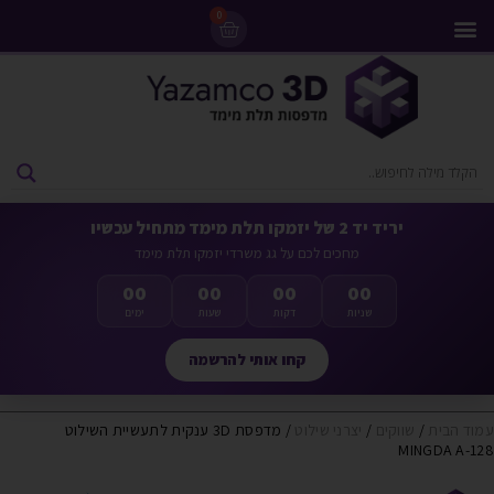
0
מדפסות 3D
ליסינג מדפסות 3D
חומרי גלם למדפסות 3D
מבצעים ומדפסות יד 2
יריד יד 2 של יזמקו תלת מימד מתחיל עכשיו
מחכים לכם על גג משרדי יזמקו תלת מימד
00
00
00
00
שניות
דקות
שעות
ימים
קחו אותי להרשמה
עמוד הבית
/
שווקים
/
יצרני שילוט
/ מדפסת 3D ענקית לתעשיית השילוט
MINGDA A-128