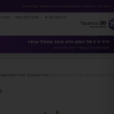
התחברות / הרשמה
מי אנחנו
תקנון
מדיניות הפרטיות
צור קשר
דרושים
מדפסות 3D
סורקי תלת מימד
מוצרי ע
יריד יד 2 של יזמקו תלת מימד מתחיל עכשיו
מחכים לכם על גג משרדי יזמקו תלת מימד
עמוד הבית
/
מדפסות תלת מימד
/
3DGence
/ מודול M280 (ל- INDUSTRY F420)