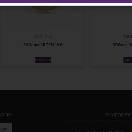
מנית
אזל זמנית
3DGence ULTEM 1KG
3DGece P
נוסף
מידע נוסף
רטי התקשרות
צור קש