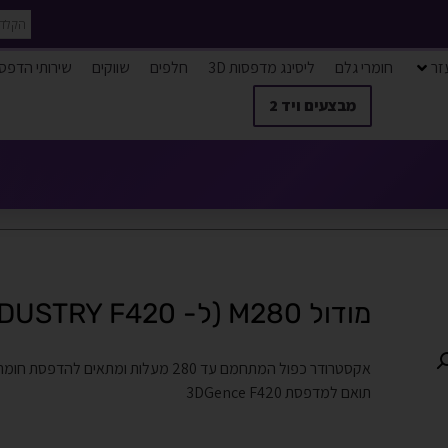
זר
חומרי גלם
ליסינג מדפסות 3D
חלפים
שווקים
שירותי הדפס
מבצעים ויד 2
מודול M280 (ל- INDUSTRY F420)
תואם למדפסת 3DGence F420