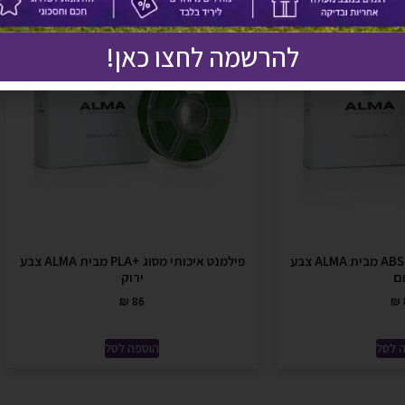
להרשמה לחצו כאן!
פילמנט איכותי מסוג +ABS מבית ALMA צבע
פילמנט איכותי מסוג +PLA מבית ALMA צבע
ם
ירוק
₪
86
₪
 לסל
הוספה לסל