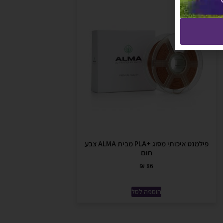
פילמנט איכותי מסוג +PLA מבית ALMA צבע
חום
₪
86
הוספה לסל