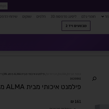
זר
חומרי גלם
ליסינג מדפסות 3D
חלפים
שווקים
שירותי הדפס
מבצעים ויד 2
עמוד הבית
/
ALMA
/
הנדסיים
/ פילמנט איכותי מבית ALMA מסוג PA(ניילון) לבן
1620861
פילמנט איכותי מבית ALMA מסוג PA(ניילון) לבן
₪
161
עמידות מכאנית