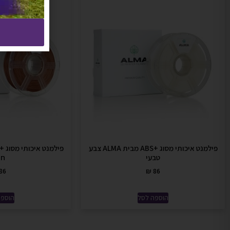
פילמנט איכותי מסוג +ABS מבית ALMA צבע
טבעי
חו
86
₪
86
הוספה לסל
הוספה