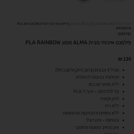
עמוד הבית
/
PLA RAINBOW
/
PLA
/
ALMA
/ פילמנט איכותי מבית ALMA מסוג PLA
RAINBOW
2100761
פילמנט איכותי מבית ALMA מסוג PLA RAINBOW
₪
130
מכיל 4 צבעים (צהוב,ירוק,אדום,כחול)
תחלופת צבעים רדנומלית
ללא סימני שכבות
קל להדפסה – זהה ל-PLA
חזק וקשיח
ללא ריח
ללא עיוותים והתנתקות מהמשטח
בטיחותי – אינו רעיל
אינו מחייב משטח מחומם