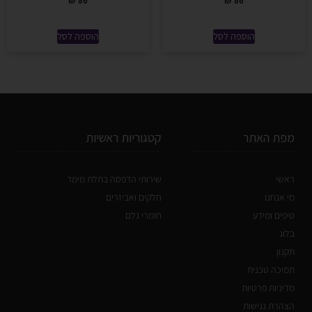
₪
86
₪
86
הוספה לסל
הוספה לסל
מפת האתר
קטגוריות ראשיות
ראשי
שירותי הדפסה בתלת מימד
מי אנחנו
חלקים ואביזרים
טיפים ומידע
חומרי גלם
בלוג
תקנון
תמיכה טכנית
מדיניות פרטיות
הצהרת נגישות