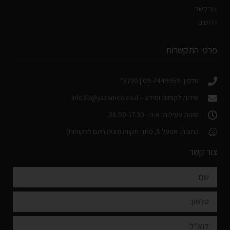
צור קשר
דרושים
פרטי התקשרות
טלפון: 09-7449959 | 3730*
שירות לקוחות ומידע –
Info3D@yazamco.co.il
שעות פעילות: א-ה - 08:00-17:30
כתובת: אפעל 5, פתח תקווה (חניה חינם ללקוחות)
צור קשר