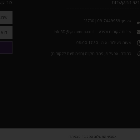
רטי התקשרות
צור קש
טלפון: 09-7449959 | 3730*
שירות לקוחות ומידע –
Info3D@yazamco.co.il
שעות פעילות: א-ה - 08:00-17:30
כתובת: אפעל 5, פתח תקווה (חניה חינם ללקוחות)
אמצעי התשלום המכובדים באתר: