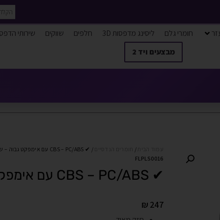
זר
חומרי גלם
ליסינג מדפסות 3D
חלפים
שווקים
שירותי הדפס
מבצעים ויד 2
עמוד הבית
/
חומרים הנדסיים
/ ✔ CBS – PC/ABS עם אימפקט גבוה – שחור
FLPLS0016
✔ CBS – PC/ABS עם אימפקט גבוה – שחור
₪
247
חזק מאוד