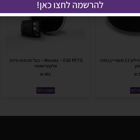
להרשמה לחצו כאן!
✔Perform -PA12 CF ניילון 12 משוריין בסיבי
Mosaic – ESD PETG – בעל תכונות פיזור
מן
אלקטרוסטטי
₪
861
₪
5
 לסל
הוספה לסל