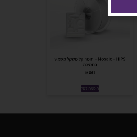
Mosaic – HIPS – חומר קל משקל משמש
כתמיכה
₪
861
הוספה לסל