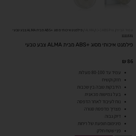
עמוד הבית
/
(+) ABS Pro
/
ALMA
/ פילמנט איכותי מסוג +ABS מבית ALMA צבע טבעי
1111531
פילמנט איכותי מסוג +ABS מבית ALMA צבע טבעי
₪
86
עמיד עד 80-100 מעלות
חזק וקשיח
הידבקות טובה בין שכבות
בעל גמישות מכאנית
נוח לעיבוד לאחר הדפסה
מצריך מדפסת סגורה
דיוק גבוה
מינימום תופעת של ריחות
פני שטח חלק