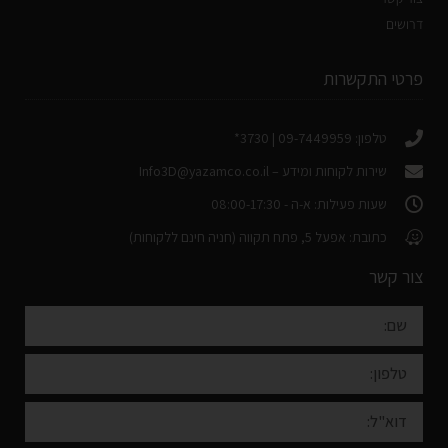
דרושים
פרטי התקשרות
טלפון: 09-7449959 | 3730*
שירות לקוחות ומידע –
Info3D@yazamco.co.il
שעות פעילות: א-ה - 08:00-17:30
כתובת: אפעל 5, פתח תקווה (חניה חינם ללקוחות)
צור קשר