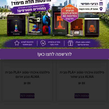
להרשמה לחצו כאן!
פילמנט איכותי מסוג +PLA מבית
פילמנט איכותי מסוג +PLA מבית
ALMA צבע שחור
ALMA צבע אדום
₪
86
₪
86
הוספה לסל
הוספה לסל