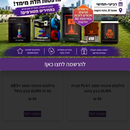
להרשמה לחצו כאן!
פילמנט איכותי מסוג +PLA מבית
פילמנט איכותי מסוג +ABS
ALMA צבע צהוב
מבית ALMA צבע כחול
₪
86
₪
86
הוספה לסל
הוספה לסל