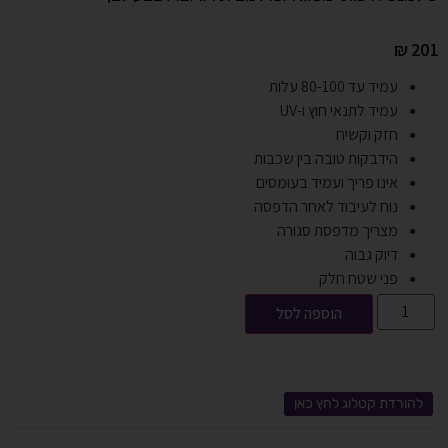
₪
201
עמיד עד 80-100 עלות
עמיד לתנאי חוץ ו-UV
חזק וקשיח
הידבקות טובה בין שכבות
אינו פריך ועמיד בעומסים
נוח לעיבוד לאחר הדפסה
מצריך מדפסת סגורה
דיוק גבוה
פני שטח חלק
הוספה לסל
להורדת קטלוג לחץ כאן