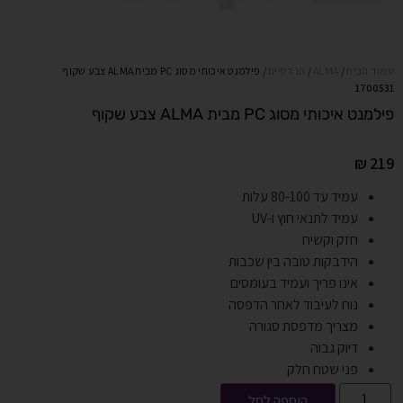
עמוד הבית
/
ALMA
/
הנדסיים
/ פילמנט איכותי מסוג PC מבית ALMA צבע שקוף
1700531
פילמנט איכותי מסוג PC מבית ALMA צבע שקוף
₪
219
עמיד עד 80-100 עלות
עמיד לתנאי חוץ ו-UV
חזק וקשיח
הידבקות טובה בין שכבות
אינו פריך ועמיד בעומסים
נוח לעיבוד לאחר הדפסה
מצריך מדפסת סגורה
דיוק גבוה
פני שטח חלק
הוספה לסל