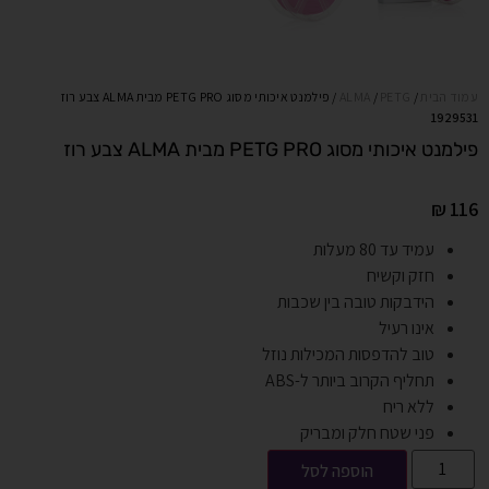
עמוד הבית
/
PETG
/
ALMA
/ פילמנט איכותי מסוג PETG PRO מבית ALMA צבע רוז
1929531
פילמנט איכותי מסוג PETG PRO מבית ALMA צבע רוז
₪
116
עמיד עד 80 מעלות
חזק וקשיח
הידבקות טובה בין שכבות
אינו רעיל
טוב להדפסות המכילות נוזל
תחליף הקרוב ביותר ל-ABS
ללא ריח
פני שטח חלק ומבריק
הוספה לסל