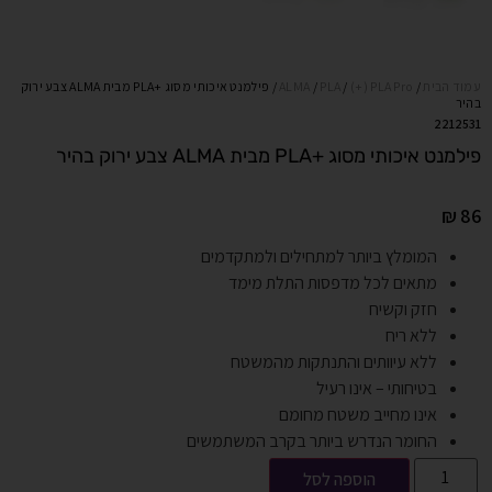
עמוד הבית
/
(+) PLA Pro
/
PLA
/
ALMA
/ פילמנט איכותי מסוג +PLA מבית ALMA צבע ירוק
בהיר
2212531
פילמנט איכותי מסוג +PLA מבית ALMA צבע ירוק בהיר
₪
86
המומלץ ביותר למתחילים ולמתקדמים
מתאים לכל מדפסות התלת מימד
חזק וקשיח
ללא ריח
ללא עיוותים והתנתקות מהמשטח
בטיחותי – אינו רעיל
אינו מחייב משטח מחומם
החומר הנדרש ביותר בקרב המשתמשים
הוספה לסל