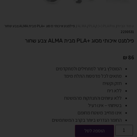
עמוד הבית
/
(+) PLA Pro
/
PLA
/
ALMA
/ פילמנט איכותי מסוג +PLA מבית ALMA צבע שחור
2230531
פילמנט איכותי מסוג +PLA מבית ALMA צבע שחור
₪
86
המומלץ ביותר למתחילים ולמתקדמים
מתאים לכל מדפסות התלת מימד
חזק וקשיח
ללא ריח
ללא עיוותים והתנתקות מהמשטח
בטיחותי – אינו רעיל
אינו מחייב משטח מחומם
החומר הנדרש ביותר בקרב המשתמשים
הוספה לסל