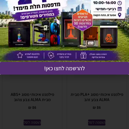
אולי יעניין אותך גם
להרשמה לחצו כאן!
פילמנט איכותי מסוג +PLA מבית
פילמנט איכותי מסוג +ABS
ALMA צבע זהב
מבית ALMA צבע צהוב
₪
86
₪
86
הוספה לסל
הוספה לסל