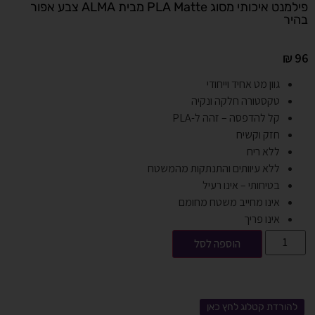
פילמנט איכותי מסוג PLA Matte מבית ALMA צבע אפור
בהיר
₪
96
גוון מט אחיד וייחודי
טקסטורה חלקה ונקיה
קל להדפסה – זהה ל-PLA
חזק וקשיח
ללא ריח
ללא עיוותים והתנתקות מהמשטח
בטיחותי – אינו רעיל
אינו מחייב משטח מחומם
אינו פריך
הוספה לסל
להורדת קטלוג לחץ כאן