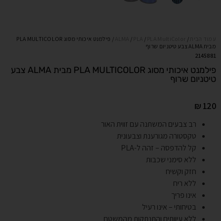
עמוד הבית
/
PLA MultiColor
/
PLA
/
ALMA
/ פילמנט איכותי מסוג PLA MULTICOLOR
מבית ALMA צבע טיטניום שרוף
2145881
פילמנט איכותי מסוג PLA MULTICOLOR מבית ALMA צבע
טיטניום שרוף
₪
120
רב צבעים המשתנה עם זווית האור
טקסטורה מגורענת וצבעונית
קל להדפסה – זהה ל-PLA
ללא סימני שכבות
חזק וקשיח
ללא ריח
אינו פריך
בטיחותי – אינו רעיל
ללא עיוותים והתנתקות מהמשטח