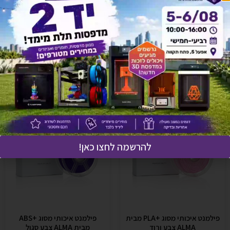
אולי יעניין אותך גם
להרשמה לחצו כאן!
פילמנט איכותי מסוג +PLA מבית
פילמנט איכותי מסוג +ABS
ALMA צבע ורוד
מבית ALMA צבע סגול