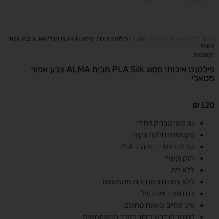
עמוד הבית
/
PLA Silk
/
PLA
/
ALMA
/ פילמנט איכותי מסוג PLA Silk מבית ALMA צבע אפור
מטאלי
2105821
פילמנט איכותי מסוג PLA Silk מבית ALMA צבע אפור
מטאלי
₪
120
גוון משי מבריק וייחודי
טקסטורה חלקה ונקיה
קל להדפסה – זהה ל-PLA
חזק וקשיח
ללא ריח
ללא עיוותים והתנתקות מהמשטח
בטיחותי – אינו רעיל
אינו מחייב משטח מחומם
החומר הנדרש ביותר בקרב המשתמשים