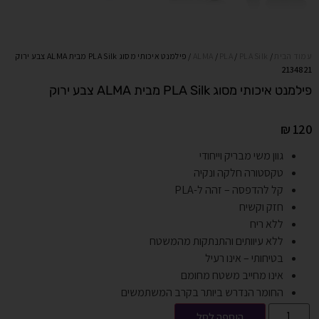
עמוד הבית
/
PLA Silk
/
PLA
/
ALMA
/ פילמנט איכותי מסוג PLA Silk מבית ALMA צבע ירוק
2134821
פילמנט איכותי מסוג PLA Silk מבית ALMA צבע ירוק
₪
120
גוון משי מבריק וייחודי
טקסטורה חלקה ונקיה
קל להדפסה – זהה ל-PLA
חזק וקשיח
ללא ריח
ללא עיוותים והתנתקות מהמשטח
בטיחותי – אינו רעיל
אינו מחייב משטח מחומם
החומר הנדרש ביותר בקרב המשתמשים
הוספה לסל