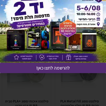
אולי יעניין אותך גם
להרשמה לחצו כאן!
פילמנט מסוג PLA Metal Fill
פילמנט איכותי מסוג +PLA מבית
מבית ALMA מילוי אלומיניום
ALMA צבע טבעי