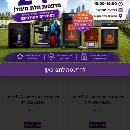
אולי יעניין אותך גם
להרשמה לחצו כאן!
פילמנט איכותי מסוג +PLA מבית
פילמנט איכותי מסוג +PLA מבית
ALMA צבע סגול
ALMA צבע רוז
₪
86
₪
86
הוספה לסל
הוספה לסל