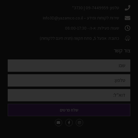
טלפון: 09-7449959 | 3730*
שירות לקוחות ומידע –
Info3D@yazamco.co.il
שעות פעילות: א-ה - 08:00-17:30
כתובת: אפעל 5, פתח תקווה (חניה חינם ללקוחות)
צור קשר
שלח פרטים