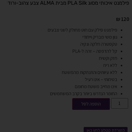
פילמנט איכותי מסוג PLA Silk מבית ALMA צבע צהוב-ורוד
₪
120
פילמנט סילק עם חוט מחולק לשני צבעים
גוון משי מבריק וייחודי
טקסטורה חלקה ונקיה
קל להדפסה – זהה ל-PLA
חזק וקשיח
ללא ריח
ללא עיוותים והתנתקות מהמשטח
בטיחותי – אינו רעיל
אינו מחייב משטח מחומם
החומר הנדרש ביותר בקרב המשתמשים
הוספה לסל
להורדת קטלוג לחץ כאן