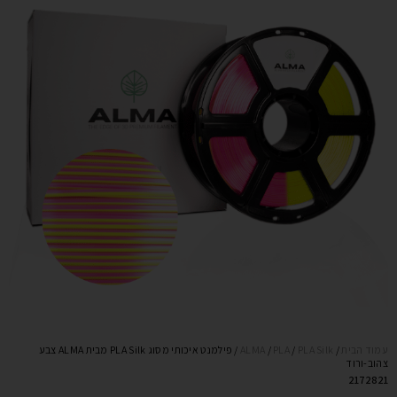
עמוד הבית
/
PLA Silk
/
PLA
/
ALMA
/ פילמנט איכותי מסוג PLA Silk מבית ALMA צבע
צהוב-ורוד
2172821