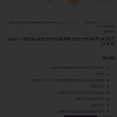
עמוד הבית
/
PLA Cct
/
PLA
/
ALMA
/ PLA CCT איכותי מבית ALMA מחליף צבע מכתום –
לצהוב (1 ק"ג)
2153751
PLA CCT איכותי מבית ALMA מחליף צבע מכתום – לצהוב
(1 ק"ג)
₪
130
זהה ל-PLA מבחינת שימוש ותכונות
קשיח
משנה צבע בחשיפה לטמפ העולה על 33 מעלות
אינו רעיל
מתאים לכל מדפסת תלת מידמ
ללא פליטת רעלים
ללא ריח
ללא עיוות והתנתקות מהמשטח