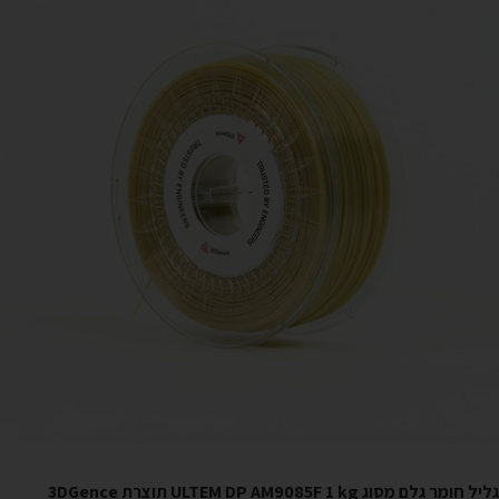
גליל חומר גלם מסוג ULTEM DP AM9085F 1 kg תוצרת 3DGence