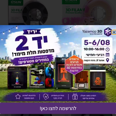
אזל זמנית
אזל זמנית
eCCU eSUN מחליף צבע בשמש
(eLastic (TPE איכותי תוצרת eSun
(UV) – מלבן לסגול
– שחור
₪
177
₪
110
מידע נוסף
מידע נוסף
להרשמה לחצו כאן!