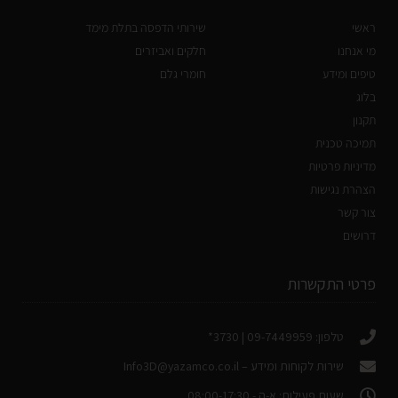
ראשי
שירותי הדפסה בתלת מימד
מי אנחנו
חלקים ואביזרים
טיפים ומידע
חומרי גלם
בלוג
תקנון
תמיכה טכנית
מדיניות פרטיות
הצהרת נגישות
צור קשר
דרושים
פרטי התקשרות
טלפון: 09-7449959 | 3730*
שירות לקוחות ומידע –
Info3D@yazamco.co.il
שעות פעילות: א-ה - 08:00-17:30