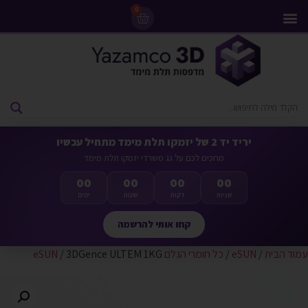
0
מדפסות 3D
ליסינג מדפסות 3D
חומרי גלם למדפסות 3D
מבצעים ומדפסות יד 2
יריד יד 2 של יזמקו תלת מימד מתחיל עכשיו
מחכים לכם על גג משרדי יזמקו תלת מימד
00
00
00
00
שניות
דקות
שעות
ימים
קחו אותי להרשמה
עמוד הבית
/
eSUN
/
כל חומרי הגלם eSUN
/ 3DGence ULTEM 1KG