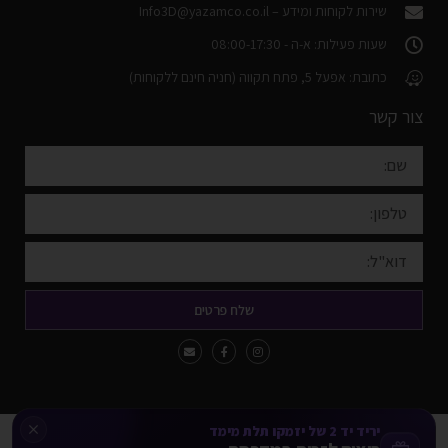
שירות לקוחות ומידע –
Info3D@yazamco.co.il
שעות פעילות: א-ה - 08:00-17:30
כתובת: אפעל 5, פתח תקווה (חניה חינם ללקוחות)
צור קשר
שלח פרטים
יריד יד 2 של יזמקו תלת מימד
כל הזכויות שמורות Yazamco3d