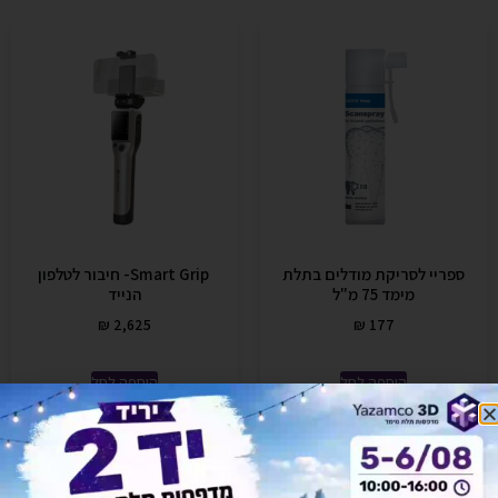
ספריי לסריקת מודלים בתלת
Smart Grip- חיבור לטלפון
מימד 75 מ"ל
הנייד
₪
2,625
₪
177
הוספה לסל
הוספה לסל