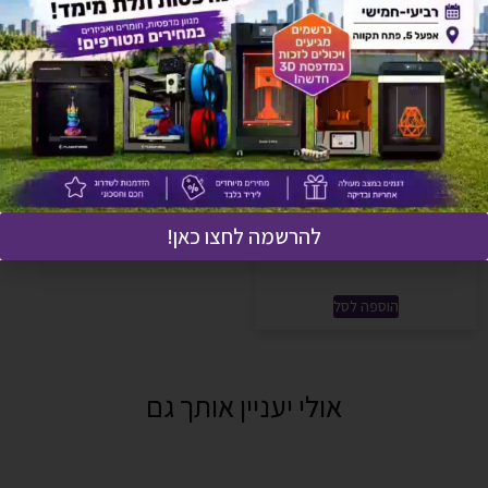
Multi-Axis Turntable שולחן
רב צירי חשמלי לדגם Seal
להרשמה לחצו כאן!
₪
1,514
הוספה לסל
אולי יעניין אותך גם