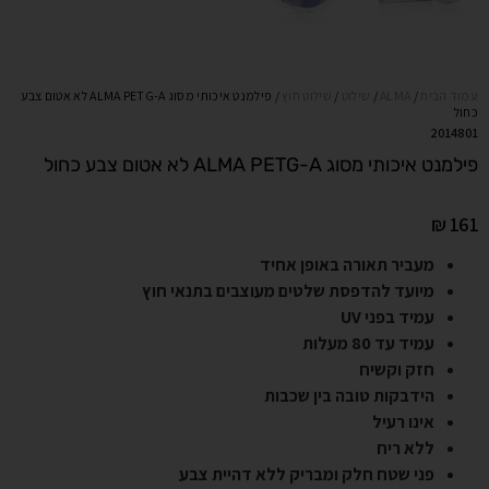
עמוד הבית
/
ALMA
/
שילוט
/
שילוט חוץ
/ פילמנט איכותי מסוג ALMA PETG-A לא אטום צבע
כחול
2014801
פילמנט איכותי מסוג ALMA PETG-A לא אטום צבע כחול
₪
161
מעביר תאורה באופן אחיד
מיועד להדפסת שלטים מעוצבים בתנאי חוץ
עמיד בפני
UV
עמיד עד 80 מעלות
חזק וקשיח
הידבקות טובה בין שכבות
אינו רעיל
ללא ריח
פני שטח חלק ומבריק ללא דהיית צבע