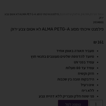
עמוד הבית
/
ALMA
/
שילוט
/
שילוט חוץ
/ פילמנט איכותי מסוג ALMA PETG-A לא אטום צבע
ירוק
2034801
פילמנט איכותי מסוג ALMA PETG-A לא אטום צבע ירוק
₪
161
מעביר תאורה באופן אחיד
מיועד להדפסת שלטים מעוצבים בתנאי חוץ
עמיד בפני
UV
עמיד עד 80 מעלות
חזק וקשיח
הידבקות טובה בין שכבות
אינו רעיל
ללא ריח
פני שטח חלק ומבריק ללא דהיית צבע
הוספה לסל