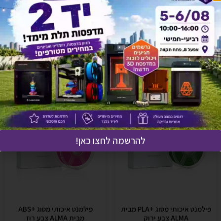
אולי יעניין אותך גם
להרשמה לחצו כאן!
פילמנט איכותי מסוג +PLA מבית
פילמנט איכותי מסוג +ABS
ALMA צבע ירוק
מבית ALMA צבע רוז