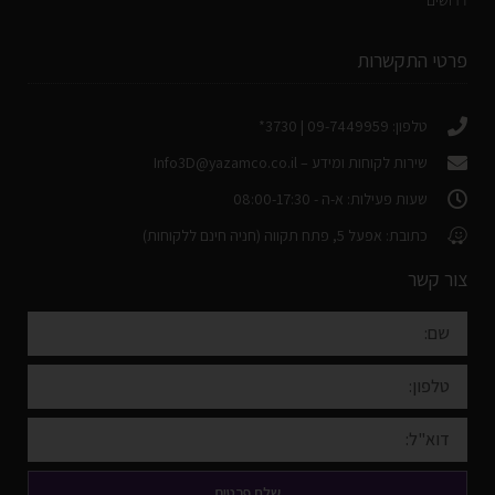
פרטי התקשרות
טלפון: 09-7449959 | 3730*
שירות לקוחות ומידע –
Info3D@yazamco.co.il
שעות פעילות: א-ה - 08:00-17:30
כתובת: אפעל 5, פתח תקווה (חניה חינם ללקוחות)
צור קשר
שלח פרטים