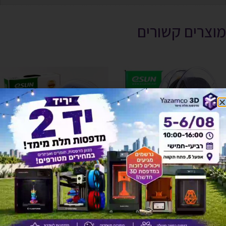
מוצרים קשורים
אזל זמנית
אזל זמנית
eSteel eSUN (חלקיקי פלדה עם
eCCT eSUN מחליף צבע בשינוי
PLA)
טמפרטורה – כחול
₪
110
₪
262