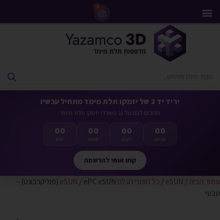
0
מדפסות 3D
ליסינג מדפסות 3D
חומרי גלם למדפסות 3D
מבצעים ומדפסות יד 2
יריד יד 2 של יזמקו תלת מימד מתחיל עכשיו
מחכים לכם על גג משרדי יזמקו תלת מימד
00
00
00
00
שניות
דקות
שעות
ימים
קחו אותי להרשמה
עמוד הבית
/
eSUN
/
כל חומרי הגלם eSUN
/ ePC eSUN ׁ(פוליקרבונט) –
טבעי