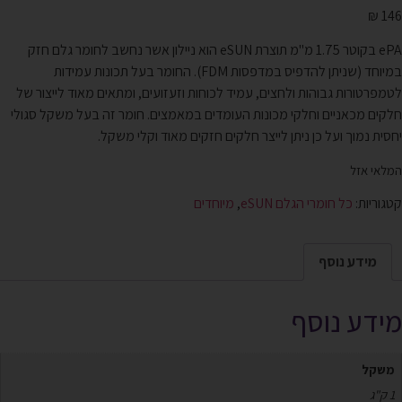
₪
146
ePA בקוטר 1.75 מ"מ תוצרת eSUN הוא ניילון אשר נחשב לחומר גלם חזק
במיוחד (שניתן להדפיס במדפסות FDM). החומר בעל תכונות עמידות
לטמפרטורות גבוהות ולחצים, עמיד לכוחות וזעזועים, ומתאים מאוד לייצור של
חלקים מכאניים וחלקי מכונות העומדים במאמצים. חומר זה בעל משקל סגולי
יחסית נמוך ועל כן ניתן לייצר חלקים חזקים מאוד וקלי משקל.
המלאי אזל
קטגוריות:
כל חומרי הגלם eSUN
,
מיוחדים
מידע נוסף
מידע נוסף
משקל
1 ק"ג