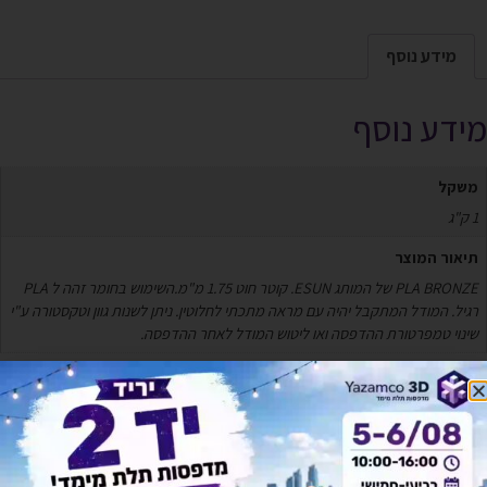
מידע נוסף
מידע נוסף
משקל
1 ק"ג
תיאור המוצר
PLA BRONZE של המותג ESUN. קוטר חוט 1.75 מ"מ.השימוש בחומר זהה ל PLA
רגיל. המודל המתקבל יהיה עם מראה מתכתי לחלוטין. ניתן לשנות גוון וטקסטורה ע"י
שינוי טמפרטורת ההדפסה ואו ליטוש המודל לאחר ההדפסה.
מוצרים קשורים