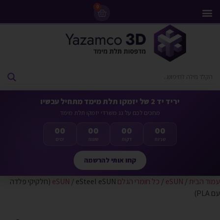
0
מדפסות 3D
ליסינג מדפסות 3D
חומרי גלם למדפסות 3D
מבצעים ומדפסות יד 2
יריד יד 2 של יזמקו תלת מימד מתחיל עכשיו
מחכים לכם על גג משרדי יזמקו תלת מימד
00
00
00
00
שניות
דקות
שעות
ימים
קחו אותי להרשמה
עמוד הבית
/
eSUN
/
כל חומרי הגלם eSUN
/ eSteel eSUN (חלקיקי פלדה
עם PLA)