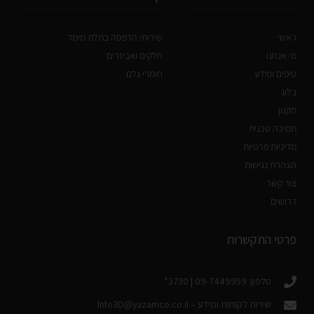
ראשי
שירותי הדפסה בתלת מימד
מי אנחנו
חלקים ואביזרים
טיפים ומידע
חומרי גלם
בלוג
תקנון
תמיכה טכנית
מדיניות פרטיות
הצהרת נגישות
צור קשר
דרושים
פרטי התקשרות
טלפון: 09-7449959 | 3730*
שירות לקוחות ומידע –
Info3D@yazamco.co.il