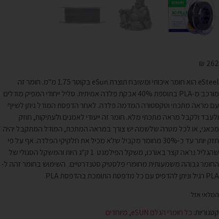
₪
262
eSteel הוא חומר איכותי ומשובח תוצרת eSun בקוטר 1.75 מ"מ. חומר זה
מורכב מ-PLA בתוספת 40% אבקת פלדה אמיתית. סליל ייחודי המפיק מודלים
עם מראה מתכתי וטקסטורה המדמה פלדה. לאחר הדפסת המודל ניתן לשייף
ולעבד ולקבל מראה מתכתי מלא. חומר זה ייעודי לאמנים ולעתיקות, חוזק
מכאני, או לכל מטרה שלשמה יש צורך במראה המתכת, המודל המתקבל יהיה
חזק יותר עד כ-30% מחומר מקביל שלא מכיל את חלקיקי הפלדה. אף על פי
שהגליל נראה קצר באורכו, משקל הפילמנט 1 ק"ג היות והמשקל הסגולי של
החומר גבוהה משמעותית מחומרי פלסטיק סטנדרטיים. השימוש בחומר זהה ל-
PLA רגיל וניתן להדפיס עם כל מדפסת התומכת בהדפסת PLA.
המלאי אזל
קטגוריות:
כל חומרי הגלם eSUN
,
מיוחדים