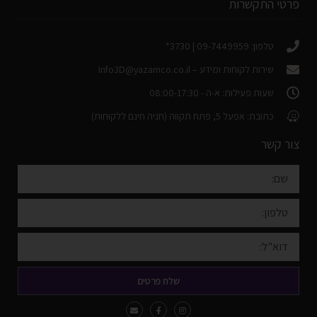
פרטי התקשרות
טלפון: 09-7449959 | 3730*
שירות לקוחות ומידע –
Info3D@yazamco.co.il
שעות פעילות: א-ה - 08:00-17:30
כתובת: אפעל 5, פתח תקווה (חניה חינם ללקוחות)
צור קשר
שלח פרטים