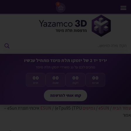
0
מדפסות 3D
ליסינג מדפסות 3D
חומרי גלם למדפסות 3D
מבצעים ומדפסות יד 2
יריד יד 2 של יזמקו תלת מימד מתחיל עכשיו
מחכים לכם על גג משרדי יזמקו תלת מימד
00
00
00
00
שניות
דקות
שעות
ימים
קחו אותי להרשמה
עמוד הבית
/
eSUN
/
גמישים ESUN
/ (eTpu95 (TPU איכותי תוצרת eSun –
אפור