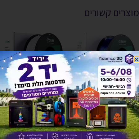
מוצרים קשורים
אזל זמנית
אזל זמנית
(eTpu95 (TPU איכותי תוצרת eSun
גליל e-marble PLAּ איכותי תוצרת
– כחול שקוף
eSUN – צבע eMarble
₪
146
₪
161
מידע נוסף
מידע נוסף