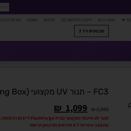
זר
חומרי גלם
ליסינג מדפסות 3D
חלפים
שווקים
שירותי הדפס
מבצעים ויד 2
FC3 – תנור UV מקצועי (Curing Box) – מתצוגה
₪
1,099
₪
3,990
תנור UV איכותי ומקצועי מבית FlashForge לייבוש הדפסות ב DLP/SLA
מתצוגה אחריות ל 6 חודשים מהיבואן הרשמי