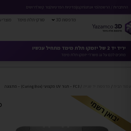
התחברות / הרשמה
מי אנחנו
תקנון
מדיניות הפרטיות
צור קשר
דרושים
מדפסות 3D
סורקי תלת מימד
מוצרי ע
יריד יד 2 של יזמקו תלת מימד מתחיל עכשיו
מחכים לכם על גג משרדי יזמקו תלת מימד
עמוד הבית
/
מדפסות יד שנייה
/ FC3 – תנור UV מקצועי (Curing Box) – מתצוגה