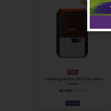
מבצע!
70%-
מדפסת שרף (DLP) Flashforge Hunter –
מתצוגה
₪
7,900
₪
26,260
הוספה לסל