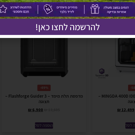
מבצע!
להרשמה לחצו כאן!
49%-
58
מדפסת תלת מימד MINGDA 400D IDEX –
מדפסת תלת מימד – Flashforge Guider 3 –
וגה
תצוגה
₪
6,900
₪
13,605
₪
12,499
 לסל
הוספה לסל