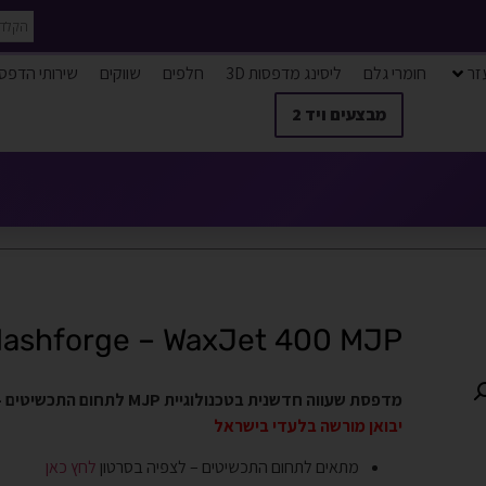
זר
חומרי גלם
ליסינג מדפסות 3D
חלפים
שווקים
שירותי הדפס
מבצעים ויד 2
lashforge – WaxJet 400 MJP
מדפסת שעווה חדשנית בטכנולוגיית MJP לתחום התכשיטים – מהירה, גדולה ובעלת דיוק מרשים
יבואן מורשה בלעדי בישראל
מתאים לתחום התכשיטים – לצפיה בסרטון
לחץ כאן