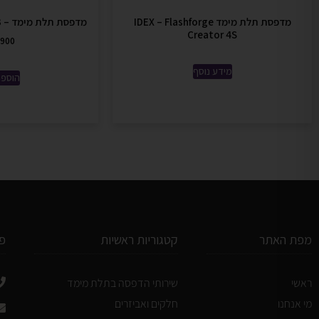
מדפסת תלת מימד IDEX – Flashforge
מדפסת תלת מימד – Flashforge Guider 3
Creator 4S
900
מידע נוסף
הוספה
מפת האתר
קטגוריות ראשיות
פ
ראשי
שירותי הדפסה בתלת מימד
מי אנחנו
חלקים ואביזרים