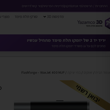
התחברות / הרשמה
מי אנחנו
תקנון
מדיניות הפרטיות
צור קשר
דרושים
מדפסות 3D
סורקי תלת מימד
מוצרי ע
יריד יד 2 של יזמקו תלת מימד מתחיל עכשיו
מחכים לכם על גג משרדי יזמקו תלת מימד
עמוד הבית
/
שווקים
/
בתי יציקה
/ Flashforge – WaxJet 400 MJP