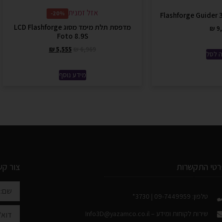
אזל זמנית
20%-
מדפסת תלת מימד מסוג LCD Flashforge
₪
9,
Foto 8.9S
₪
5,555
₪
6,969
 לסל
מידע נוסף
רטי התקשרות
צור קש
טלפון: 09-7449959 | 3730*
שירות לקוחות ומידע –
Info3D@yazamco.co.il