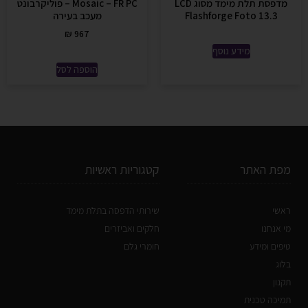
מדפסת תלת מימד מסוג LCD
Mosaic – FR PC – פוליקרבונט
Flashforge Foto 13.3
מעכב בעירה
₪
967
מידע נוסף
הוספה לסל
מפת האתר
קטגוריות ראשיות
ראשי
שירותי הדפסה בתלת מימד
מי אנחנו
חלקים ואביזרים
טיפים ומידע
חומרי גלם
בלוג
תקנון
תמיכה טכנית