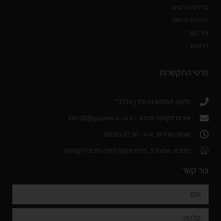
מדיניות פרטיות
הצהרת נגישות
צור קשר
דרושים
פרטי התקשרות
טלפון: 09-7449959 | 3730*
שירות לקוחות ומידע –
Info3D@yazamco.co.il
שעות פעילות: א-ה - 08:00-17:30
כתובת: אפעל 5, פתח תקווה (חניה חינם ללקוחות)
צור קשר