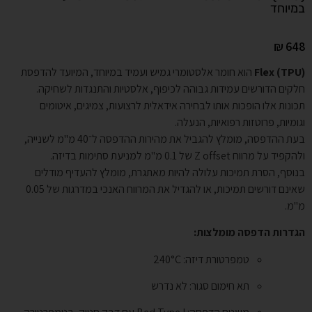
במיוחד
₪
648
Flex (TPU)
הוא חומר אלסטומרי גמיש ועמיד במיוחד, המיועד להדפסת
חלקים הדורשים עמידות גבוהה לכיפוף, אלסטיות והתנגדות לשחיקה.
תכונות אלו הופכות אותו לבחירה אידאלית לרצועות, צמיגים, איטומים
וגומיות, פרוטזות רפואיות, הנעלה.
בעת ההדפסה, מומלץ להגביל את מהירות ההדפסה ל־40 מ"מ לשנייה,
ולהקפיד על מרווח Z offset של 0.1 מ"מ למניעת סתימות בדיזה.
בנוסף, הסרת תמיכות עלולה להיות מאתגרת, מומלץ להעדיף מודלים
שאינם דורשים תמיכות, או להגדיל את המרווח האנכי במדרגות של 0.05
מ"מ.
הגדרות הדפסה מומלצות:
טמפרטורת דיזה: 240°C
תא חימום סגור: לא נדרש