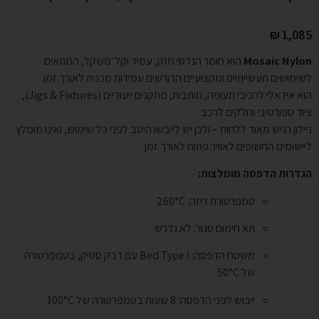
₪
1,085
Mosaic Nylon
הוא חומר הנדסי חזק, עמיד וקל־משקל, המתאים
לשימושים תעשייתיים ומקצועיים הדורשים עמידות מכנית לאורך זמן.
הוא אידאלי לרכיבי תעופה, תותבות, מתקנים ייעודיים (Jigs & Fixtures),
ציוד ספורטיבי וחלקים לרכב.
ניילון רגיש מאוד ללחות – ולכן יש לייבשו היטב לפני כל שימוש, ואינו מומלץ
ליישומים החשופים לאוויר פתוח לאורך זמן.
הגדרות הדפסה מומלצות:
טמפרטורת דיזה: 260°C
תא חימום סגור: לא נדרש
משטח הדפסה: Bed Type I עם דבק סטיק, בטמפרטורה
של 50°C
ייבוש לפני הדפסה: 8 שעות בטמפרטורה של 100°C