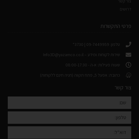
צור קשר
דרושים
פרטי התקשרות
טלפון: 09-7449959 | 3730*
שירות לקוחות ומידע –
Info3D@yazamco.co.il
שעות פעילות: א-ה - 08:00-17:30
כתובת: אפעל 5, פתח תקווה (חניה חינם ללקוחות)
צור קשר