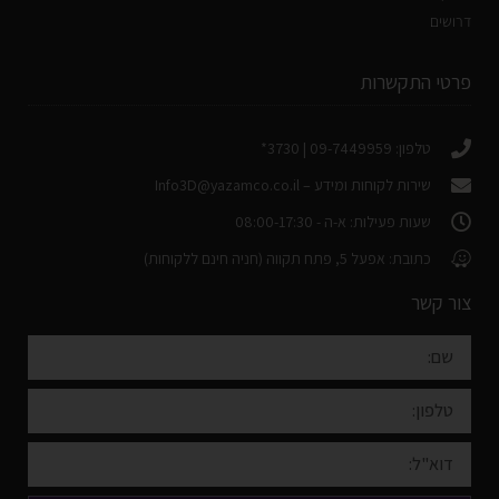
דרושים
פרטי התקשרות
טלפון: 09-7449959 | 3730*
שירות לקוחות ומידע –
Info3D@yazamco.co.il
שעות פעילות: א-ה - 08:00-17:30
כתובת: אפעל 5, פתח תקווה (חניה חינם ללקוחות)
צור קשר