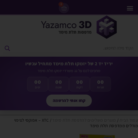
0
מדפסות 3D
ליסינג מדפסות 3D
חומרי גלם למדפסות 3D
מבצעים ומדפסות יד 2
יריד יד 2 של יזמקו תלת מימד מתחיל עכשיו
מחכים לכם על גג משרדי יזמקו תלת מימד
00
00
00
00
שניות
דקות
שעות
ימים
קחו אותי להרשמה
עמוד הבית
/
מוצרים משלימים להדפסת תלת מימד
/ XTC – אפוקסי לציפוי
מודלים ממדפסת תלת מימד