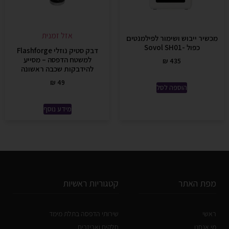
אזל זמנית
מכשיר ייבוש ושימור לפילמנטים
כפול -Sovol SH01
דבק סטיק נוזלי Flashforge
למשטח הדפסה – מסייע
₪
435
להידבקות שכבה ראשונה
₪
49
הוספה לסל
מידע נוסף
מפת האתר
קטגוריות ראשיות
ראשי
שירותי הדפסה בתלת מימד
מי אנחנו
חלקים ואביזרים