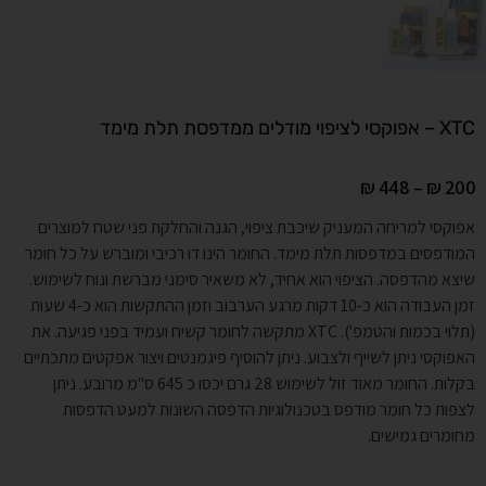
XTC – אפוקסי לציפוי מודלים ממדפסת תלת מימד
₪
448
–
₪
200
אפוקסי למריחה המעניק שיכבת ציפוי, הגנה והחלקת פני שטח למוצרים
המודפסים במדפסות תלת מימד. החומר הינו דו רכיבי ומוברש על כל חומר
שיצא מהדפסה. הציפוי הוא אחיד, לא משאיר סימני מברשת ונוח לשימוש.
זמן העבודה הוא כ-10 דקות מרגע הערבוב וזמן ההתקשות הוא כ-4 שעות
(תלוי בכמות והטמפ'). XTC מתקשה לחומר קשיח ועמיד בפני פגיעה. את
האפוקסי ניתן לשייף ולצבוע. ניתן להוסיף פיגמנטים ויצור אפקטים מתכתיים
בקלות. החומר מאוד זול לשימוש 28 גרם יכסו כ 645 ס"מ מרובע. ניתן
לצפות כל חומר מודפס בטכנולוגיות הדפסה השונות למעט הדפסות
מחומרים גמישים.