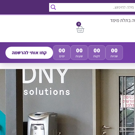
ה בתלת מימד
0
00
00
00
00
קחו אותי להרשמה
שניות
דקות
שעות
ימים