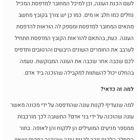
לשם הכנת העוגה, וכן למיכל המחובר למדפסת המכיל
נוזלים כמו חלב או מים. כמו כן יש צורך בקובץ מחשב
מתאים המחובר למדפסת ומספק לה הוראות להדפסת
העוגה. כעת, בהתאם להוראות הקובץ המדפסת תתחיל
לערבב את החומרים השונים היבשים והרטובים ותדפיס
לכם שכבה אחר שכבה את העוגה המבוקשת. טעמה
בהחלט יכול להשתוות למקבילה שהוכנה ביד אדם.
למה זה כדאי?
למה שנעדיף לקנות עוגה שהודפסה על ידי מכונה מאשר
עוגה שהוכנה על ידי בני אדם? התשובה לכך מורכבות
ממספר מניעים המועילים הן ללקוח והן לאופה. בתור
התחלה הלקוח זוכה לקנות עוגה שהוכנה במקום ושאין