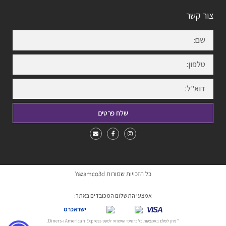
צור קשר
שלח פרטים
כל הזכויות שמורות Yazamco3d
אמצעי התשלום המכובדים באתר:
VISA
ישראכרט
* ניתן לשלם באמצעות כל כרטיסי האשראי למעט American Express ו-Diners.