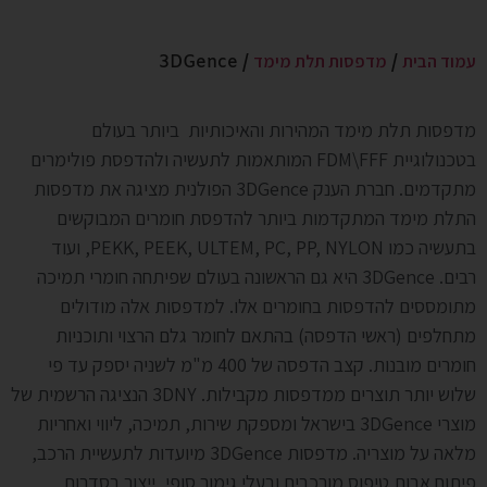
עמוד הבית
מדפסות תלת מימד
/ 3DGence
/
מדפסות תלת מימד המהירות והאיכותיות ביותר בעולם
בטכנולוגיית FDM\FFF המותאמות לתעשיה ולהדפסת פולימרים
מתקדמים. חברת הענק 3DGence הפולנית מציגה את מדפסות
התלת מימד המתקדמות ביותר להדפסת חומרים המבוקשים
בתעשיה כמו PEKK, PEEK, ULTEM, PC, PP, NYLON, ועוד
רבים. 3DGence היא גם הראשונה בעולם שפיתחה חומרי תמיכה
מתומססים להדפסות בחומרים אלו. למדפסות אלה מודולים
מתחלפים (ראשי הדפסה) בהתאם לחומר גלם הרצוי ותוכניות
חומרים מובנות. קצב הדפסה של 400 מ"מ לשניה יספק עד פי
שלוש יותר תוצרים ממדפסות מקבילות. 3DNY הנציגה הרשמית של
מוצרי 3DGence בישראל ומספקת שירות, תמיכה, ליווי ואחריות
מלאה על מוצריה. מדפסות 3DGence מיועדות לתעשיית הרכב,
פיתוח אבות טיפוס מורכבים ובעלי גימור סופי, ייצור בסדרות