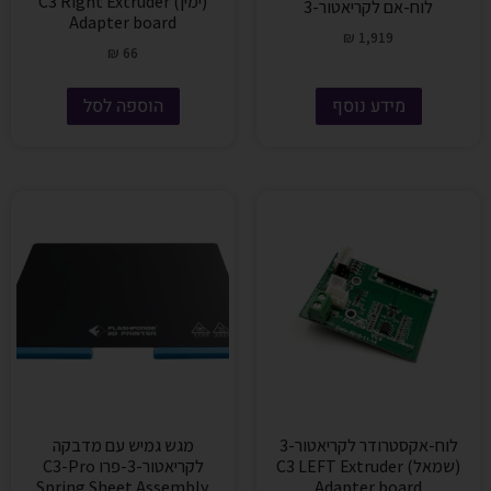
(ימין) C3 Right Extruder
לוח-אם לקריאטור-3
Adapter board
₪
1,919
₪
66
מידע נוסף
הוספה לסל
לוח-אקסטרודר לקריאטור-3
מגש גמיש עם מדבקה
(שמאל) C3 LEFT Extruder
לקריאטור-3-פרו C3-Pro
Spring Sheet Assembly
Adapter board