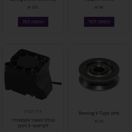
₪
192
₪
66
הוספה לסל
הוספה לסל
אזל זמנית
מיסב Bearing V-Type
מכלול מאוורר אקסטרודר
₪
25
לקריאטור-3 (ימין)