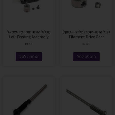
גלגל הזנת-חומר (פלדה – כסוף)
מכלול הזנת-חומר צד-שמאל
Left Feeding Assembly
Filament Drive Gear
₪
66
₪
61
הוספה לסל
הוספה לסל