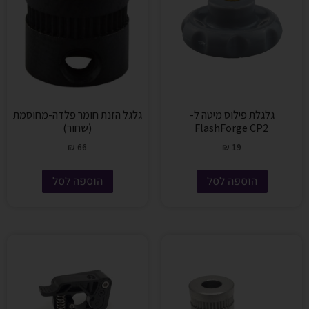
גלגלת פילוס מיטה ל-
גלגל הזנת חומר פלדה-מחוסמת
FlashForge CP2
(שחור)
₪
66
₪
19
הוספה לסל
הוספה לסל