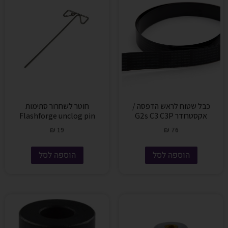
כבל שטוח לראש הדפסה /
חוטר לשחרור סתימות
אקסטרודר G2s C3 C3P
Flashforge unclog pin
₪
19
₪
76
הוספה לסל
הוספה לסל