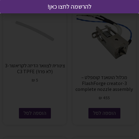
להרשמה לחצו כאן!
צינורית לצוואר הדיזה לקריאטור-3
(לא פרו!) C3 TPFE
מכלול הוטאנד קומפלט –
₪
5
FlashForge creator-3
complete nozzle assembly
₪
455
הוספה לסל
הוספה לסל