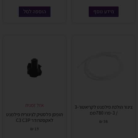
מידע נוסף
הוספה לסל
אזל זמנית
צינור הולכת פילמנט לקריאטור-3
/ 3-פרו 780ממ
תופסן פלסטיק לצינורית פילמנט
לאקסטרודר C3 C3P
₪
56
₪
19