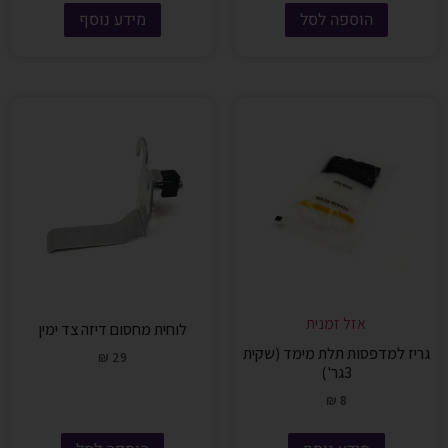
הוספה לסל
מידע נוסף
אזל זמנית
לוחית מחסום דיזה צד ימין
גריז למדפסות תלת מימד (שקית
₪
29
3גר')
₪
8