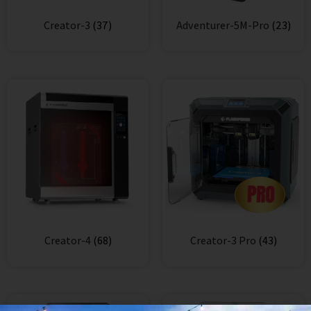
Creator-3
(37)
Adventurer-5M-Pro
(23)
Creator-4
(68)
Creator-3 Pro
(43)