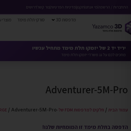
התחברות / הרשמה
מי אנחנו
תקנון
מדיניות הפרטיות
צור קשר
דרושים
מדפסות 3D
סורקי תלת מימד
מוצרי ע
יריד יד 2 של יזמקו תלת מימד מתחיל עכשיו
מחכים לכם על גג משרדי יזמקו תלת מימד
Adventurer-5M-Pro
עמוד הבית
חלקים למדפסות FDM של-FLASHFORGE
/ Adventurer-5M-Pro
/
הדפסה בתלת מימד זו המומחיות שלנו!