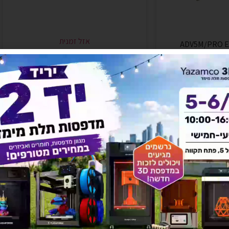
אזל זמנית
ADV5M/PRO Ex
דיזה 0.25מ"מ – Adventurer-5M / Pro
₪
1
₪
179
 לסל
מידע נוסף