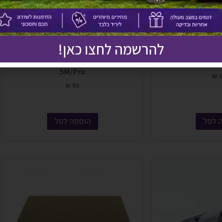
להרשמה לחצו כאן!
זוג-מסננים HEPA-FILTER ל-Adventurer-
5M/Pro
₪
1
₪
90
 לסל
הוספה לסל