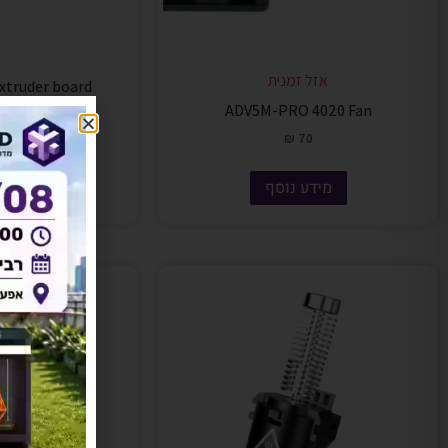
אזל זמנית
truder board
ADV5M-PRO 4020 Fan
92
₪
70
מידע נוסף
הוספה