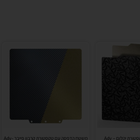
משטח הדפסה טטקסטורת יהלום – Adv
משטח הדפסה עם טקסטורת קרבון פייבר -Adv