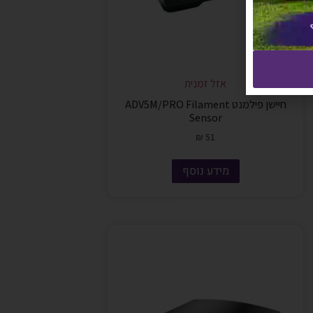
אזל זמנית
חיישן פילמנט ADV5M/PRO Filament
Sensor
₪
51
מידע נוסף