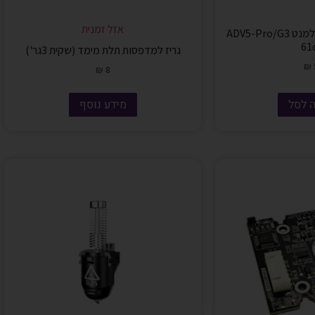
אזל זמנית
צינור-טפלון להזנת פילמנט ADV5-Pro/G3
61
גריז למדפסות תלת מימד (שקית 3גר')
₪
₪
8
 לסל
מידע נוסף