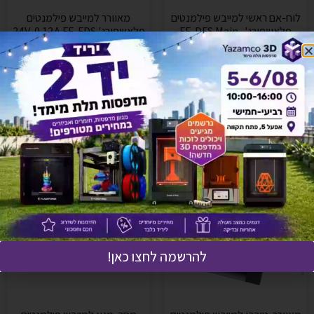
לוח-אם ראשי למייבש פילמנטים
מאוורר למייבש פילמנטים
פלאשפורג' FF-DFS Main-
פלאשפורג' 24V-0.12A FF-FDS
4010 Fan
Board
₪
80
₪
2,273
הוספה לסל
הוספה לסל
להרשמה לחצו כאן!