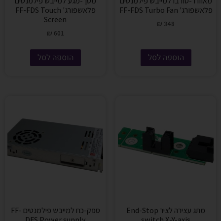
מאוורר-טורבו למייבש פילמנטים
מסך-מגע למייבש פילמנטים
פלאשפורג' FF-FDS Turbo Fan
פלאשפורג' FF-FDS Touch
Screen
₪
348
₪
601
הוספה לסל
הוספה לסל
מתג עצירה לציר End-Stop
ספק-כח למייבש פילמנטים FF-
DFS Power supply
switch X-Y-axis