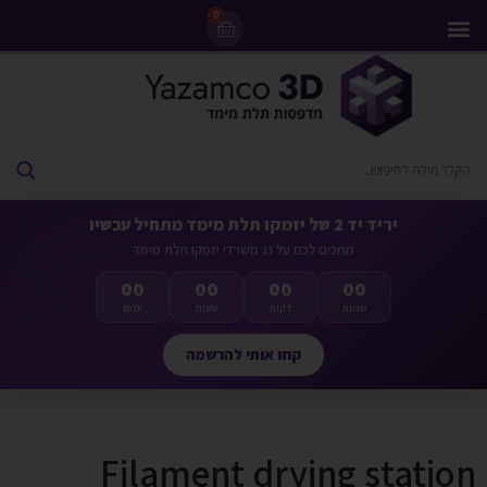
0
מדפסות 3D
ליסינג מדפסות 3D
חומרי גלם למדפסות 3D
מבצעים ומדפסות יד 2
יריד יד 2 של יזמקו תלת מימד מתחיל עכשיו
מחכים לכם על גג משרדי יזמקו תלת מימד
00
00
00
00
שניות
דקות
שעות
ימים
קחו אותי להרשמה
Filament drying station