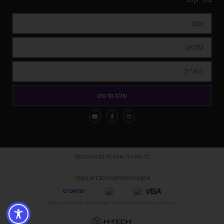
שלח פרטים
כל הזכויות שמורות Yazamco3d
אמצעי התשלום המכובדים באתר:
VISA
ישראכרט
* ניתן לשלם באמצעות כל כרטיסי האשראי למעט American Express ו-Diners.