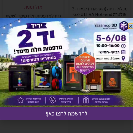
אזל זמנית
מכלול-דיזה (הוט-אנד) לגיידר-3
אולטרה G3-ULTRA Hot-end
גריז למדפסות תלת מימד (שקית
Nozzle assembly
3גר')
₪
490
₪
8
הוספה לסל
מידע נוסף
להרשמה לחצו כאן!