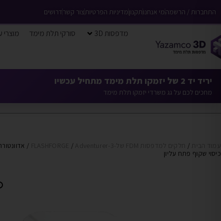
התחברות / הרשמה
מי אנחנו
תקנון
מדיניות הפרטיות
צור קשר
דרושים
מדפסות 3D
סורקי תלת מימד
מוצרי ע
יריד יד 2 של יזמקו תלת מימד מתחיל עכשיו
מחכים לכם על גג משרדי יזמקו תלת מימד
עמוד הבית
/
חלקים למדפסות FDM של-FLASHFORGE
Adventurer-3
/
כיסוי שקוף פתח עליון