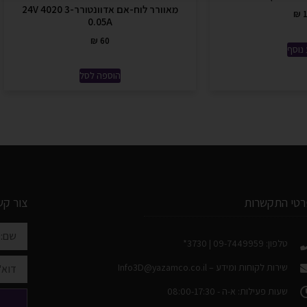
מאוורר לוח-אם אדוונטורר-3 4020 24V
₪
1
0.05A
₪
60
נוסף
הוספה לסל
רטי התקשרות
צור קש
טלפון: 09-7449959 | 3730*
שירות לקוחות ומידע –
Info3D@yazamco.co.il
שעות פעילות: א-ה - 08:00-17:30