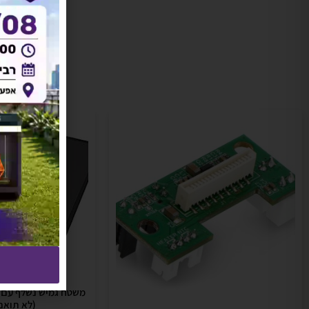
אזל ז
(לא תואם ל3 פר