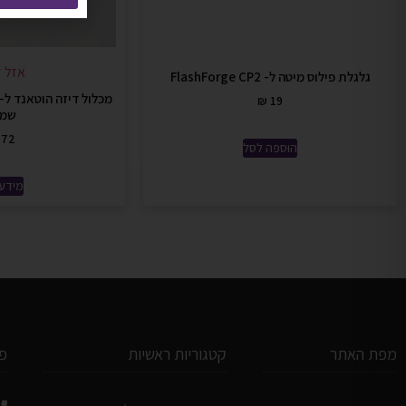
אזל ז
גלגלת פילוס מיטה ל- FlashForge CP2
₪
19
שמא
72
הוספה לסל
מידע 
מפת האתר
קטגוריות ראשיות
פ