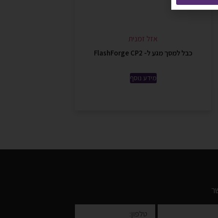
אזל זמנית
כבל למסך מגע ל- FlashForge CP2
מידע נוסף
ר