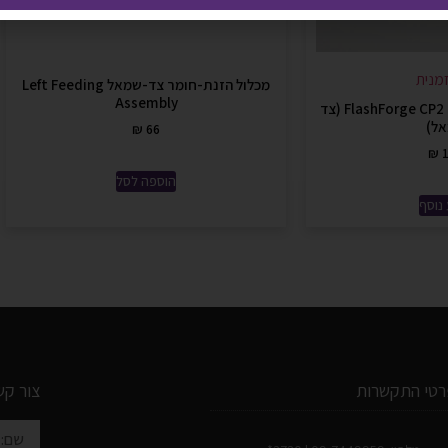
מנית
מכלול הזנת-חומר צד-שמאל Left Feeding
Assembly
מכלול דיזה הוטאנד ל- FlashForge CP2 (צד
ל)
₪
66
₪
1
הוספה לסל
נוסף
רטי התקשרות
צור קש