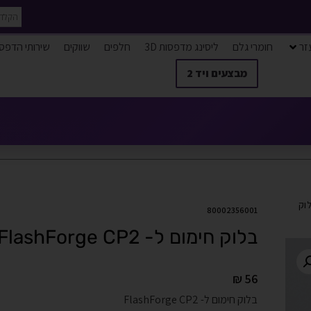
זר
חומרי גלם
ליסינג מדפסות 3D
חלפים
שווקים
שירותי הדפס
מבצעים ויד 2
וק
80002356001
בלוק חימום ל- FlashForge CP2
₪
56
בלוק חימום ל- FlashForge CP2