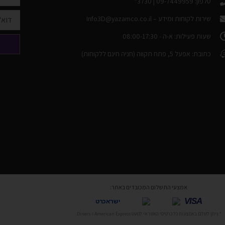
טלפון: 09-7449959 | 3730*
שירות לקוחות ומידע –
Info3D@yazamco.co.il
שעות פעילות: א-ה - 08:00-17:30
כתובת: אפעל 5, פתח תקווה (חניה חינם ללקוחות)
אמצעי התשלום המכובדים באתר:
VISA
ישראכרט
* ניתן לשלם באמצעות כל כרטיסי האשראי למעט American Express ו-Diners.