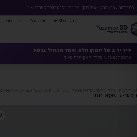
התחברות / הרשמה
מי אנחנו
תקנון
מדיניות הפרטיות
צור קשר
דרושים
מדפסות 3D
סורקי תלת מימד
מוצרי ע
יריד יד 2 של יזמקו תלת מימד מתחיל עכשיו
מחכים לכם על גג משרדי יזמקו תלת מימד
עמוד הבית
/
חלקים למדפסות FDM של-FLASHFORGE
Creator-Pro-2 (Idex)
/
/ בל
חימום ל- FlashForge CP2