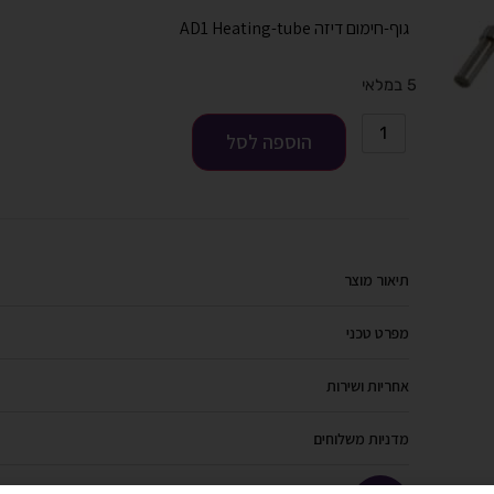
גוף-חימום דיזה AD1 Heating-tube
5 במלאי
הוספה לסל
תיאור מוצר
מפרט טכני
אחריות ושירות
מדניות משלוחים