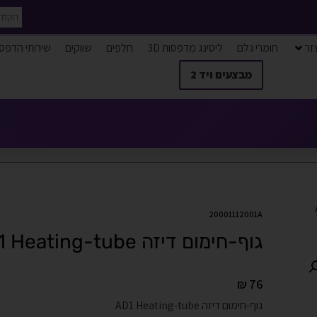
זר
חומרי גלם
ליסינג מדפסות 3D
חלפים
שווקים
שירותי הדפס
מבצעים ויד 2
AD
20001112001A
גוף-חימום דיזה AD1 Heating-tube
₪
76
גוף-חימום דיזה AD1 Heating-tube