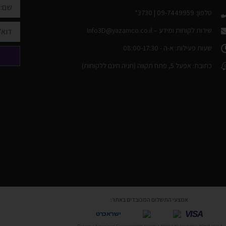
טלפון: 09-7449959 | 3730*
שירות לקוחות ומידע –
Info3D@yazamco.co.il
שעות פעילות: א-ה - 08:00-17:30
כתובת: אפעל 5, פתח תקווה (חניה חינם ללקוחות)
אמצעי התשלום המכובדים באתר:
VISA
ישראכרט