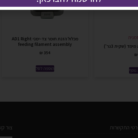
מנית
מכלול הזנת חומר צד-ימני AD1 Right
feeding filament assembly
מד (שקית 3גר')
₪
354
₪
הוספה לסל
נוסף
רטי התקשרות
צור קש