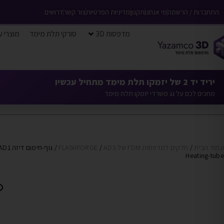
התחברות / הרשמה
מי אנחנו
תקנון
מדיניות הפרטיות
צור קשר
דרושים
מדפסות 3D
סורקי תלת מימד
מוצרי ע
יריד יד 2 של יזמקו תלת מימד מתחיל עכשיו
מחכים לכם על גג משרדי יזמקו תלת מימד
עמוד הבית
/
חלקים למדפסות FDM של-FLASHFORGE
AD1
/
/ גוף-חימום דיזה 1
Heating-tube