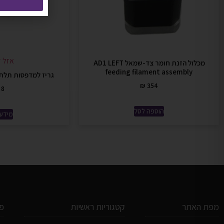
אזל ז
מכלול הזנת חומר צד-שמאל AD1 LEFT
feeding filament assembly
גריז למדפסות תלת מי
₪
354
8
הוספה לסל
מידע 
מפת האתר
קטגוריות ראשיות
פ