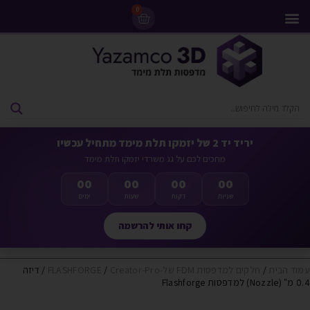
0
מדפסות 3D
ליסינג מדפסות 3D
חומרי גלם למדפסות 3D
מבצעים ומדפסות יד 2
יריד יד 2 של יזמקו תלת מימד מתחיל עכשיו
מחכים לכם על גג משרדי יזמקו תלת מימד
00
00
00
00
שניות
דקות
שעות
ימים
קחו אותי להרשמה
עמוד הבית
/
חלקים למדפסות FDM של-FLASHFORGE
Creator-Pro
/
/ דיזה
0.4 מ" (Nozzle) למדפסות Flashforge