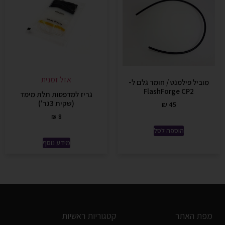
אזל זמנית
מוביל פילמנט / חומר גלם ל-
FlashForge CP2
גריז למדפסות תלת מימד
(שקית 3גר')
₪
45
₪
8
הוספה לסל
מידע נוסף
מפת האתר
קטגוריות ראשיות