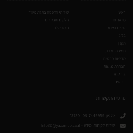
ראשי
שירותי הדפסה בתלת מימד
מי אנחנו
חלקים ואביזרים
טיפים ומידע
חומרי גלם
בלוג
תקנון
תמיכה טכנית
מדיניות פרטיות
הצהרת נגישות
צור קשר
דרושים
פרטי התקשרות
טלפון: 09-7449959 | 3730*
שירות לקוחות ומידע –
Info3D@yazamco.co.il