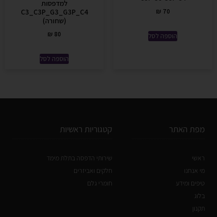
למדפסות
₪
70
C3_C3P_G3_G3P_C4
(שחורה)
₪
80
הוספה לסל
הוספה לסל
מפת האתר
קטגוריות ראשיות
ראשי
שירותי הדפסה בתלת מימד
מי אנחנו
חלקים ואביזרים
טיפים ומידע
חומרי גלם
בלוג
תקנון