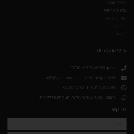
תמיכה טכנית
מדיניות פרטיות
הצהרת נגישות
צור קשר
דרושים
פרטי התקשרות
טלפון: 09-7449959 | 3730*
שירות לקוחות ומידע –
Info3D@yazamco.co.il
שעות פעילות: א-ה - 08:00-17:30
כתובת: אפעל 5, פתח תקווה (חניה חינם ללקוחות)
צור קשר