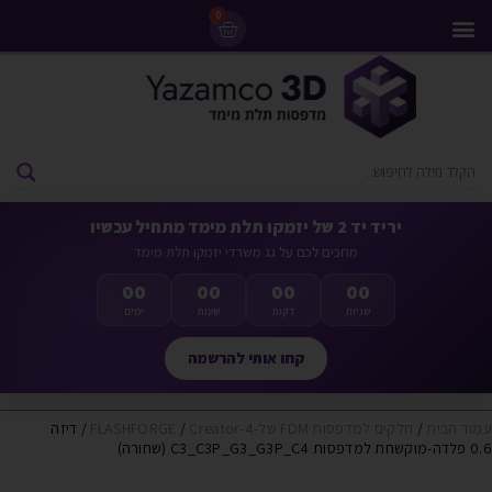
0
מדפסות 3D
ליסינג מדפסות 3D
חומרי גלם למדפסות 3D
מבצעים ומדפסות יד 2
יריד יד 2 של יזמקו תלת מימד מתחיל עכשיו
מחכים לכם על גג משרדי יזמקו תלת מימד
00
00
00
00
שניות
דקות
שעות
ימים
קחו אותי להרשמה
עמוד הבית
/
חלקים למדפסות FDM של-FLASHFORGE
Creator-4
/
/ דיזה
0.6 פלדה-מוקשחת למדפסות C3_C3P_G3_G3P_C4 (שחורה)